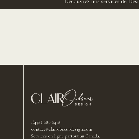
Découvrez nos services de
Desi
navigation
1(438) 881-8478
contact@clairobscurdesign.com
Services en ligne partout au Canada.