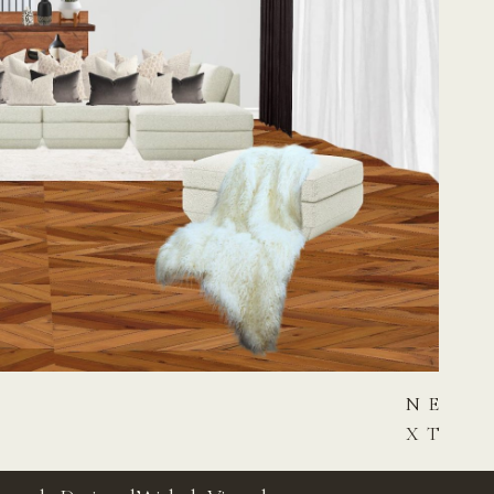
NE
XT