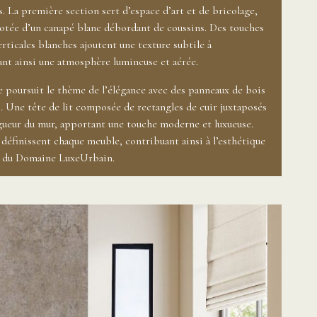
s. La première section sert d’espace d’art et de bricolage,
t dotée d’un canapé blanc débordant de coussins. Des touches
erticales blanches ajoutent une texture subtile à
nt ainsi une atmosphère lumineuse et aérée.
 poursuit le thème de l’élégance avec des panneaux de bois
s. Une tête de lit composée de rectangles de cuir juxtaposés
ngueur du mur, apportant une touche moderne et luxueuse.
définissent chaque meuble, contribuant ainsi à l’esthétique
e du Domaine LuxeUrbain.