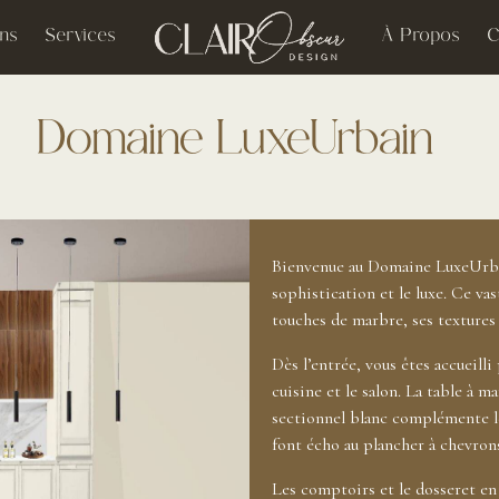
ons
Services
À Propos
C
Domaine LuxeUrbain
Bienvenue au Domaine LuxeUrbai
sophistication et le luxe. Ce va
touches de marbre, ses textures
Dès l’entrée, vous êtes accueill
cuisine et le salon. La table à m
sectionnel blanc complémente le
font écho au plancher à chevrons
Les comptoirs et le dosseret en 