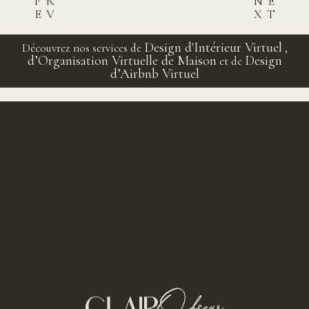
PR
NE
EV
XT
Post
Design d'Intérieur Virtuel
Découvrez nos services de
,
d’Organisation Virtuelle de Maison
Design
et de
navigation
d’Airbnb Virtuel